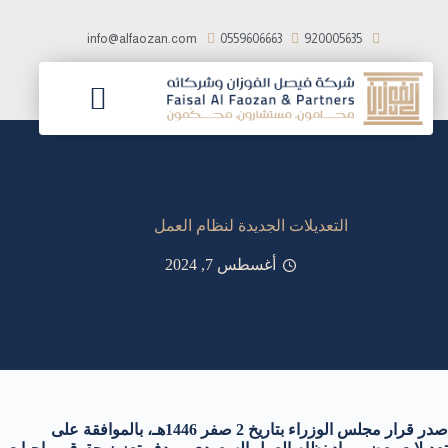
ا
ل
info@alfaozan.com
0559606663
920005635
ت
ج
ا
و
ز
شركاء النجاح
فريق العمل
الرؤية والرسالة
إ
ل
ى
ا
التعديلات الجديدة لنظام العمل
ل
م
أغسطس 7, 2024
ح
ت
و
ى
صدر قرار مجلس الوزراء بتاريخ 2 صفر 1446هـ، بالموافقة على