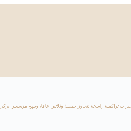
رات تراكمية راسخة تتجاوز خمسةً وثلاثين عامًا، وبنهج مؤسسي يركز ع