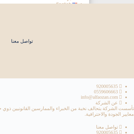
English
تواصل معنا
تواصل معنا
920005635
0559606663
info@alfaozan.com
عن الشركة
تأسست الشركة بتحالف نخبة من الخبراء والممارسين القانونيين ذوي خب
معايير الجودة والاحترافية.
تواصل معنا
920005635