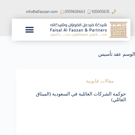
ا
ل
info@alfaozan.com
0559606663
920005635
ت
ج
ا
و
ز
شركاء النجاح
فريق العمل
الرؤية والرسالة
إ
ل
الوسم
عقد تأسيس
ى
ا
ل
م
ح
مقالات قانونية
ت
و
حوكمة الشركات العائلية في السعودية (الميثاق
ى
العائلي)