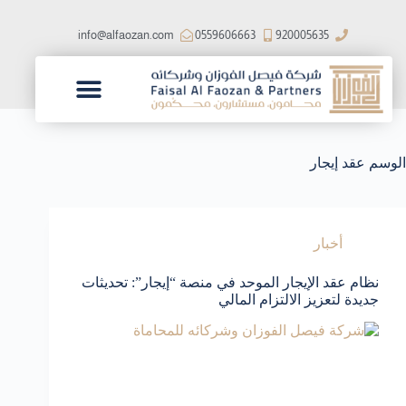
ا
ل
info@alfaozan.com
0559606663
920005635
ت
ج
ا
و
ز
شركاء النجاح
فريق العمل
الرؤية والرسالة
إ
ل
الوسم
عقد إيجار
ى
ا
ل
م
ح
أخبار
ت
و
نظام عقد الإيجار الموحد في منصة “إيجار”: تحديثات
ى
جديدة لتعزيز الالتزام المالي